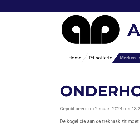
Ga
direct
naar
A
de
hoofdinhoud
Home
Prijsofferte
Merken
ONDERHO
Gepubliceerd op 2 maart 2024 om 13:
De kogel die aan de trekhaak zit moet 